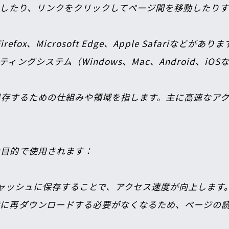
動したり、リンクをクリックしてページ間を移動したりす
 Firefox、Microsoft Edge、Apple Safa
グシステム（Windows、Mac、Android、iO
に保存するための仕組みや領域を指します。主に高速なア
目的で使用されます：

キャッシュに保存することで、アクセス速度が向上しま
に再ダウンロードする必要がなくなるため、ページの読